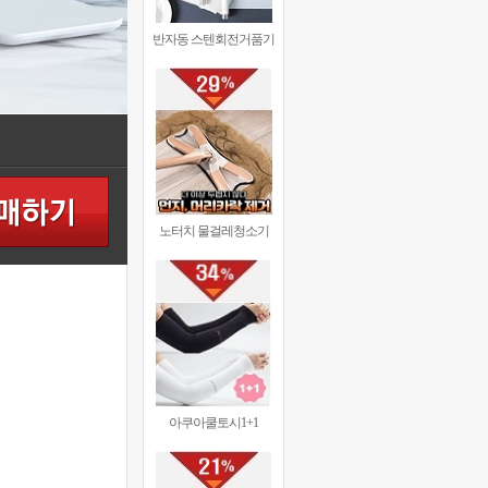
반자동 스텐회전거품기
노터치 물걸레청소기
아쿠아쿨토시1+1