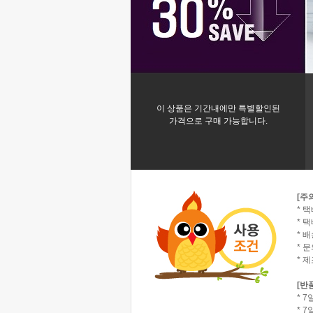
이 상품은 기간내에만 특별할인된
가격으로 구매 가능합니다.
[주
* 
* 택
* 
* 
* 
[반
* 
* 