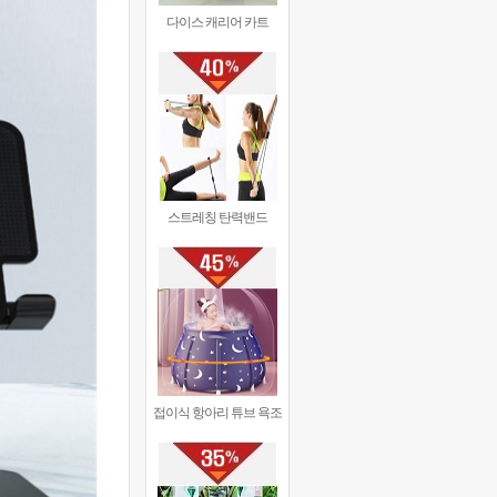
다이스 캐리어 카트
스트레칭 탄력밴드
접이식 항아리 튜브 욕조