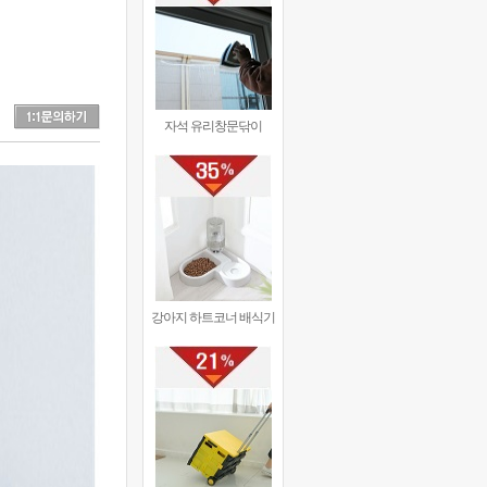
자석 유리창문닦이
강아지 하트코너 배식기