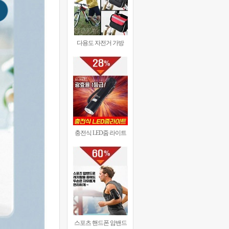
다용도 자전거 가방
충전식 LED줌 라이트
스포츠 핸드폰 암밴드