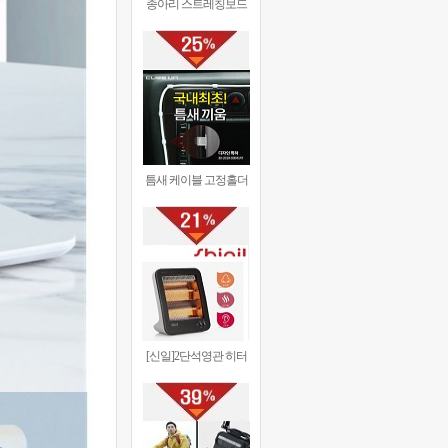
종아리 스트레칭보드
틈새 케이블 고정홀더
[신일]2단석영관 히터