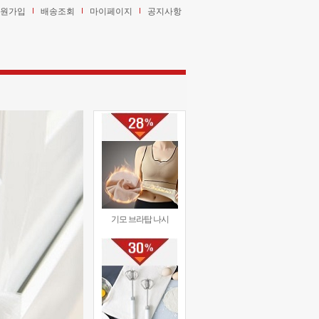
원가입
배송조회
마이페이지
공지사항
기모 브라탑 나시