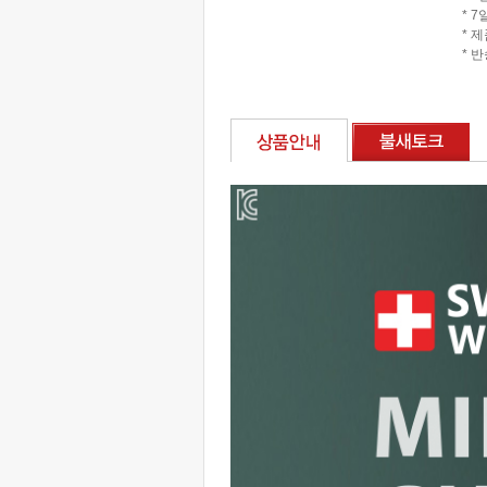
* 
* 
* 