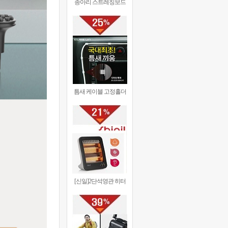
종아리 스트레칭보드
틈새 케이블 고정홀더
[신일]2단석영관 히터