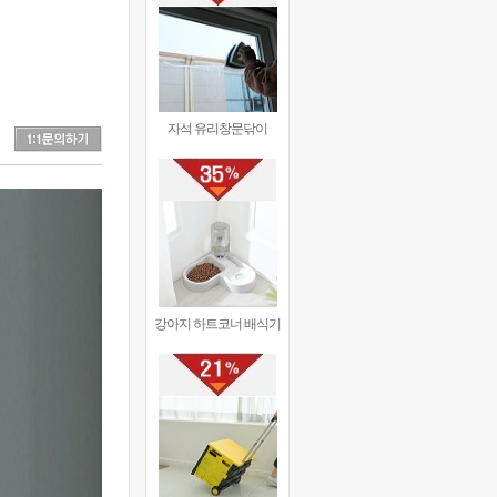
자석 유리창문닦이
강아지 하트코너 배식기