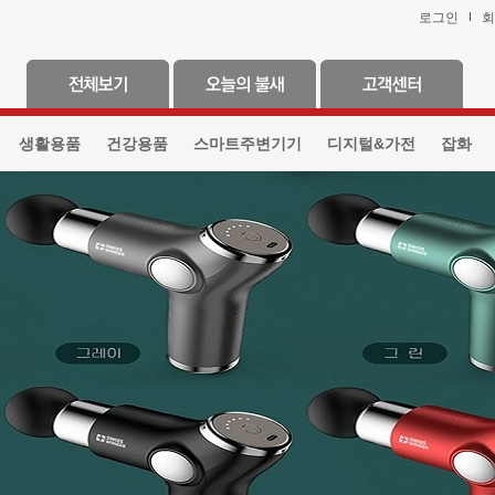
로그인
회
생활용품
건강용품
스마트주변기기
디지털&가전
잡화