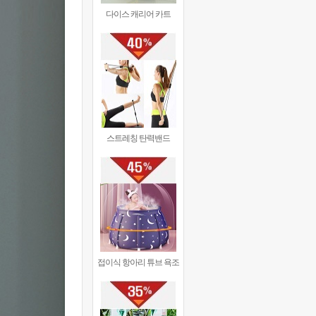
다이스 캐리어 카트
스트레칭 탄력밴드
접이식 항아리 튜브 욕조