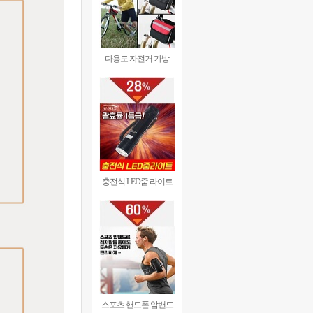
다용도 자전거 가방
충전식 LED줌 라이트
스포츠 핸드폰 암밴드