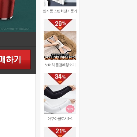
반자동 스텐회전거품기
노터치 물걸레청소기
아쿠아쿨토시1+1