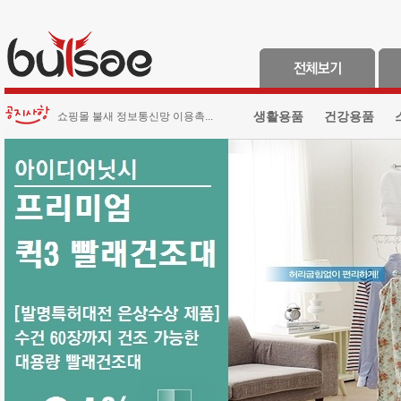
생활용품
건강용품
쇼핑몰 불새 정보통신망 이용촉...